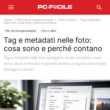
Home
File, foto & organizzazione
Foto e video
Tag e metadati
nelle foto: cosa sono e perché contano
File, foto & organizzazione
Foto e video
Tag e metadati nelle foto:
cosa sono e perché contano
Tag e metadati nelle foto spiegati in modo semplice: cosa
sono, dove si trovano e perché aiutano a organizzare meglio
immagini e archivi.