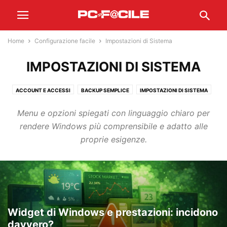
Home
Configurazione facile
Impostazioni di Sistema
IMPOSTAZIONI DI SISTEMA
ACCOUNT E ACCESSI
BACKUP SEMPLICE
IMPOSTAZIONI DI SISTEMA
PRIMO AVVIO
SICUREZZA BASE
TRASFERIRE DATI
Menu e opzioni spiegati con linguaggio chiaro per
rendere Windows più comprensibile e adatto alle
proprie esigenze.
Widget di Windows e prestazioni: incidono
davvero?