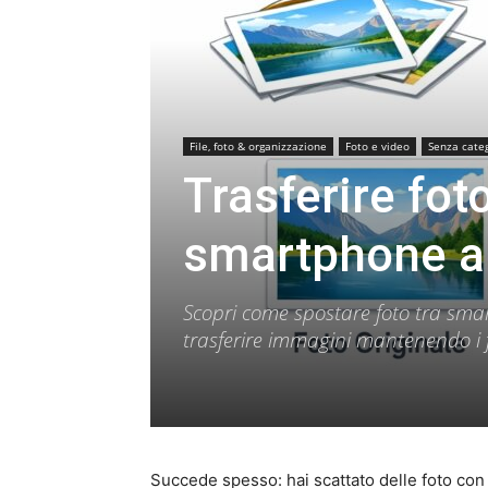
File, foto & organizzazione
Foto e video
Senza cate
Trasferire fot
smartphone a
Scopri come spostare foto tra smar
trasferire immagini mantenendo i fi
Succede spesso: hai scattato delle foto con 