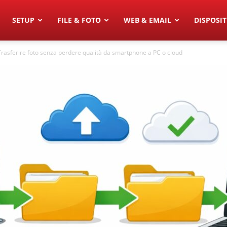
SETUP
FILE & FOTO
WEB & EMAIL
DISPOSIT
Trasferire foto senza perdere qualità da smartphone a PC o cloud