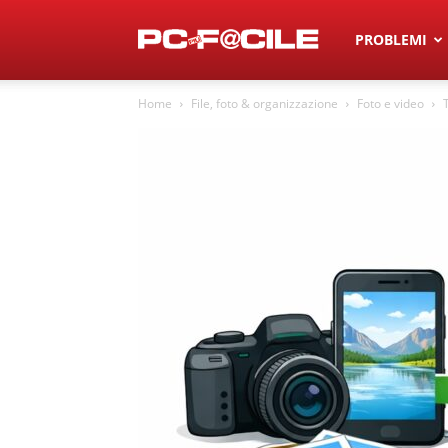
Pc
PROBLEMI
Home
File, foto & organizzazione
Foto e video
Più
F@cile