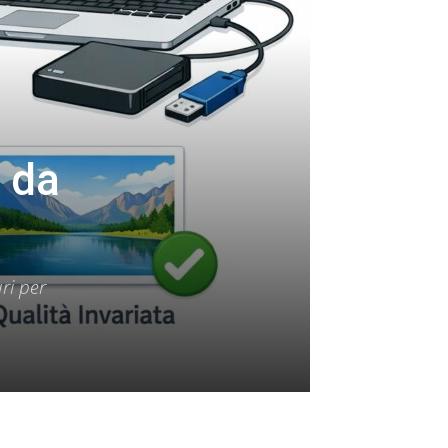
à da
ri per