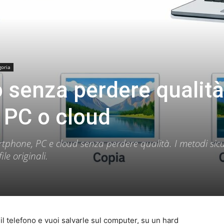
goria
o senza perdere qualit
 PC o cloud
tphone, PC e cloud senza perdere qualità. I metodi sicu
le originali.
il telefono e vuoi salvarle sul computer, su un hard