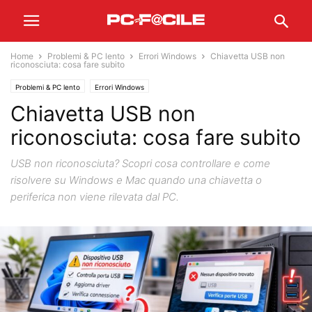
Home
Problemi & PC lento
Errori Windows
Chiavetta USB non
riconosciuta: cosa fare subito
Problemi & PC lento
Errori Windows
Chiavetta USB non
riconosciuta: cosa fare subito
USB non riconosciuta? Scopri cosa controllare e come
risolvere su Windows e Mac quando una chiavetta o
periferica non viene rilevata dal PC.