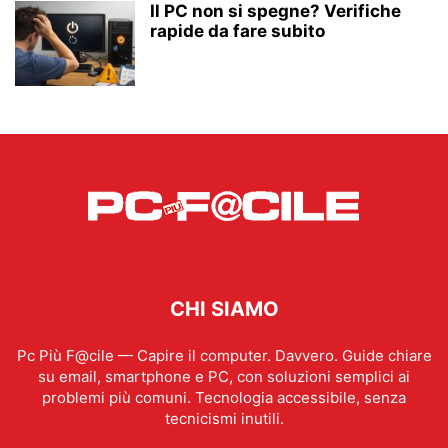
Il PC non si spegne? Verifiche
rapide da fare subito
CHI SIAMO
Pc Più F@cile — Capire il computer. Davvero. Guide chiare
su email, smartphone e PC, con soluzioni semplici ai
problemi più comuni. Tecnologia accessibile, senza
tecnicismi inutili.