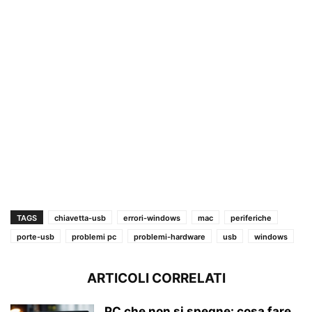
TAGS
chiavetta-usb
errori-windows
mac
periferiche
porte-usb
problemi pc
problemi-hardware
usb
windows
ARTICOLI CORRELATI
PC che non si spegne: cosa fare