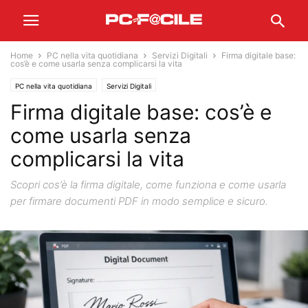
Home
PC nella vita quotidiana
Servizi Digitali
Firma digitale base:
cos’è e come usarla senza complicarsi la vita
PC nella vita quotidiana
Servizi Digitali
Firma digitale base: cos’è e
come usarla senza
complicarsi la vita
Scopri cos’è la firma digitale, come funziona e come usarla
per firmare documenti PDF in modo semplice e sicuro.