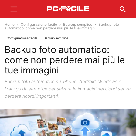
Home
Configurazione facile
Backup semplice
Backup foto
automatico: come non perdere mai più le tue immagini
Configurazione facile
Backup semplice
Backup foto automatico:
come non perdere mai più le
tue immagini
Backup foto automatico su iPhone, Android, Windows e
Mac: guida semplice per salvare le immagini nel cloud senza
perdere ricordi importanti.