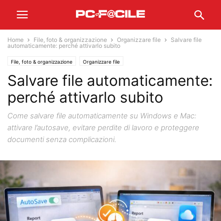
Home
File, foto & organizzazione
Organizzare file
Salvare file
automaticamente: perché attivarlo subito
File, foto & organizzazione
Organizzare file
Salvare file automaticamente:
perché attivarlo subito
Come salvare file automaticamente su Windows e Mac:
attivare l’autosave, evitare perdite di lavoro e proteggere
documenti senza complicazioni.