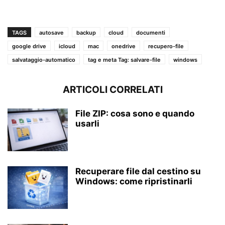
TAGS
autosave
backup
cloud
documenti
google drive
icloud
mac
onedrive
recupero-file
salvataggio-automatico
tag e meta Tag: salvare-file
windows
ARTICOLI CORRELATI
File ZIP: cosa sono e quando
usarli
Recuperare file dal cestino su
Windows: come ripristinarli