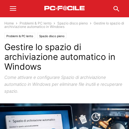
Home
Problemi & PC lento
Spazio disco pieno
Gestire lo spazio di
archiviazione automatico in Windows
Problemi & PC lento
Spazio disco pieno
Gestire lo spazio di
archiviazione automatico in
Windows
Come attivare e configurare Spazio di archiviazione
automatico in Windows per eliminare file inutili e recuperare
spazio.