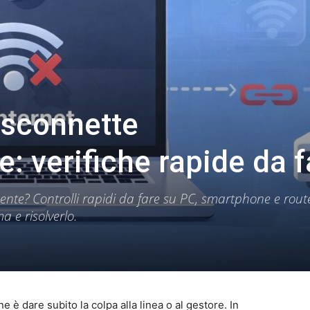
isconnette
: verifiche rapide da f
ente? Controlli rapidi da fare su PC, smartphone e rout
a e risolverlo.
e è dare subito la colpa alla linea o al gestore. In