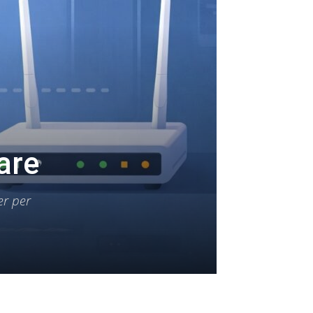
are
er per