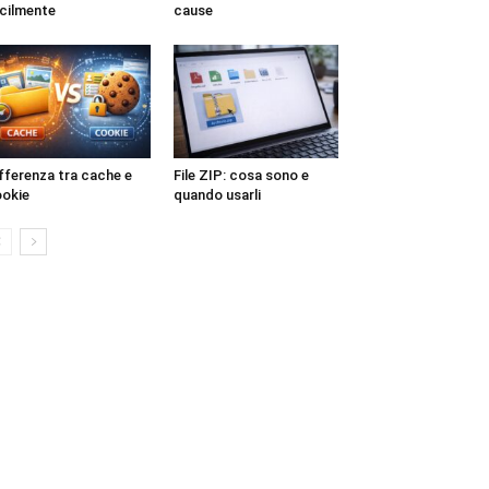
cilmente
cause
fferenza tra cache e
File ZIP: cosa sono e
okie
quando usarli