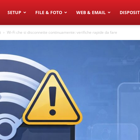
SETUP
FILE & FOTO
WEB & EMAIL
DISPOSIT
t
Wi-Fi che si disconnette continuamente: verifiche rapide da fare