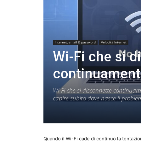
Internet, email & password
Velocità Internet
Wi-Fi che si d
continuamente
Wi-Fi che si disconnette continuam
capire subito dove nasce il problem
Quando il Wi-Fi cade di continuo la tentazion