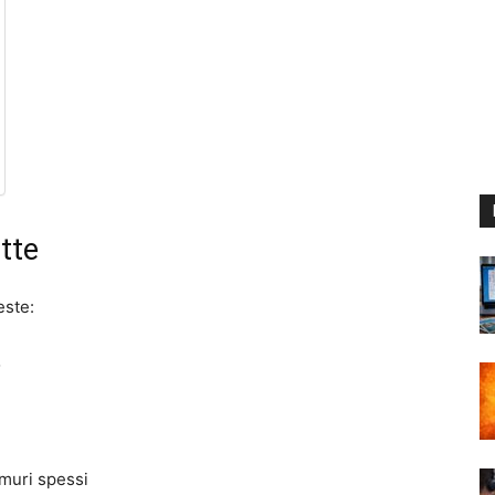
ette
este:
o
 muri spessi