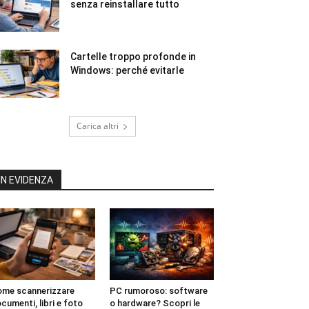
senza reinstallare tutto
Cartelle troppo profonde in
Windows: perché evitarle
Carica altri
IN EVIDENZA
me scannerizzare
PC rumoroso: software
cumenti, libri e foto
o hardware? Scopri le