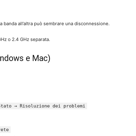
e
na banda all’altra può sembrare una disconnessione.
GHz o 2.4 GHz separata.
Windows e Mac)
tato → Risoluzione dei problemi
rete