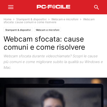
Home
Stampanti & dispositivi
Webcam e microfoni
Webcam
sfocata: cause comuni e come risolvere
Stampanti & dispositivi
Webcam e microfoni
Webcam sfocata: cause
comuni e come risolvere
Webcam sfocata durante videochiamate? Scopri le cause
più comuni e come migliorare subito la qualità su Windows e
Mac.