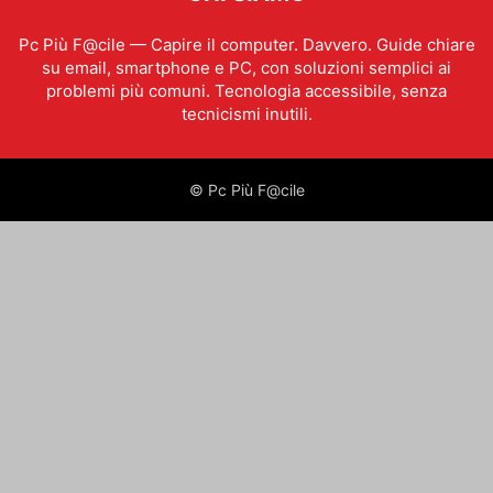
Pc Più F@cile — Capire il computer. Davvero. Guide chiare
su email, smartphone e PC, con soluzioni semplici ai
problemi più comuni. Tecnologia accessibile, senza
tecnicismi inutili.
© Pc Più F@cile